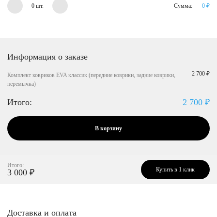
0 шт.
Сумма:
0
₽
Информация о заказе
2 700 ₽
Комплект ковриков EVA классик (передние коврики, задние коврики,
перемычка)
Итого:
2 700
₽
В корзину
Итого:
Купить в 1 клик
3 000
₽
Доставка и оплата