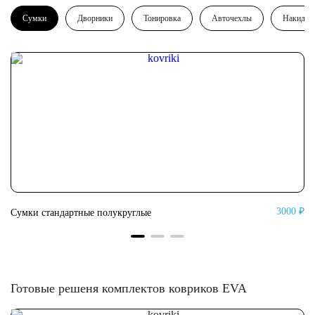
Сумки
Дворники
Тонировка
Авточехлы
Накидки
0 ₽
3000 ₽
Сумки стандартные полукруглые
Су
Готовые решеня комплектов ковриков EVA