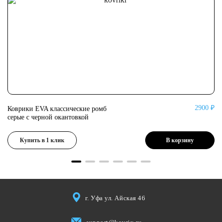
0 ₽
2900 ₽
Коврики EVA классические ромб
Ко
серые с черной окантовкой
се
Купить в 1 клик
В корзину
г. Уфа ул. Айская 46