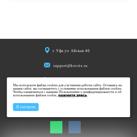
г. Уфа ул. Айская 46
support@kovrix.ru
8 (917) 806 50 50
Мы используем файлы cookies для улучшения работы сайта. Оставаясь на
нашем сайте, вы соглашаетесь с условиями использования файлов cookies.
Чтобы ознакомиться с нашими Положениями о конфиденциальности и об
использовании файлов cookie,
Пн-Пт: 10:00 - 19:00
нажмите здесь
.
Cб: 10:00 - 15:00
Я согласен
Вс: Выходной