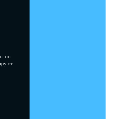
вы по
тируют