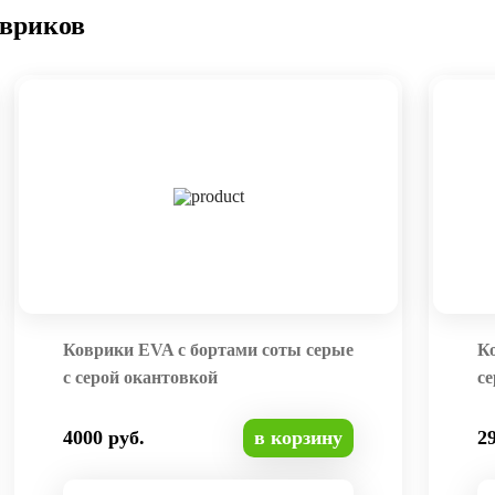
овриков
Коврики EVA с бортами соты серые
К
с серой окантовкой
се
4000 руб.
в корзину
2