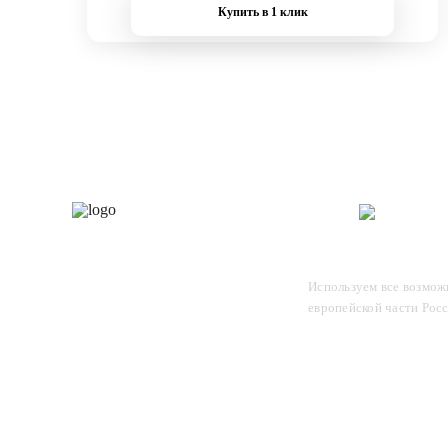
Купить в 1 клик
Каталог
О 
Отследите заказ, для этого
Используем все возможн
введите в поле номер вашего
европейской части Рос
отправления и нажмите Enter