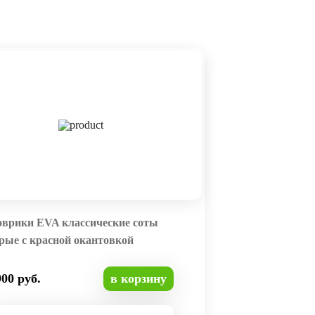
оврики EVA классические соты
рые с красной окантовкой
900 руб.
в корзину