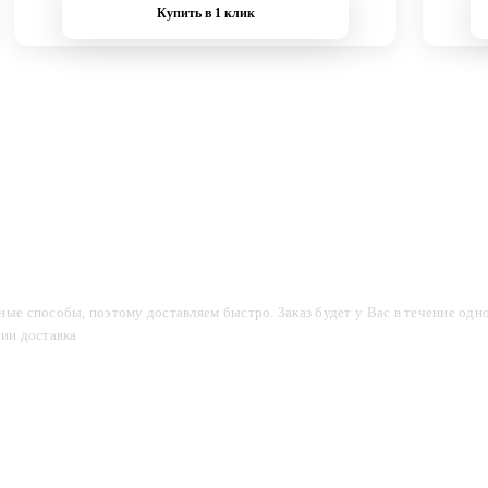
Купить в 1 клик
компании
Акции
Доставка и оплата
Фотогалерея
ые способы, поэтому доставляем быстро. Заказ будет у Вас в течение одно
сии доставка
2-3 дня.