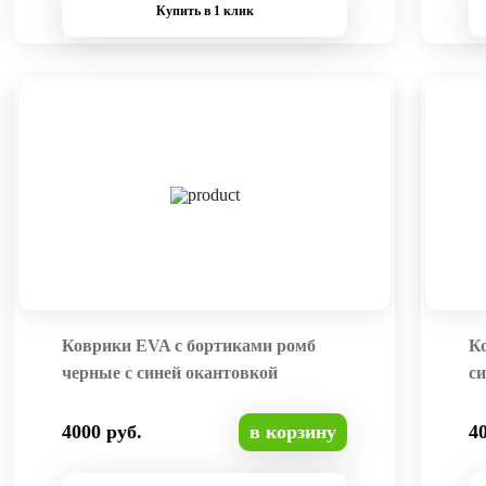
Купить в 1 клик
Коврики EVA с бортиками ромб
К
черные с синей окантовкой
си
4000 руб.
в корзину
4