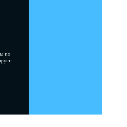
вы по
тируют