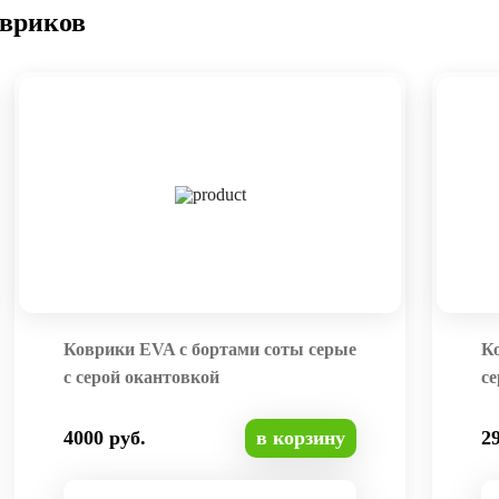
овриков
Коврики EVA с бортами соты серые
К
с серой окантовкой
се
4000 руб.
в корзину
2