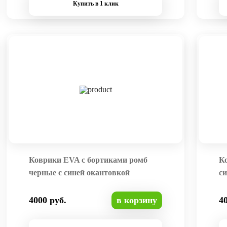
Купить в 1 клик
Коврики EVA с бортиками ромб
К
черные с синей окантовкой
си
4000 руб.
в корзину
4