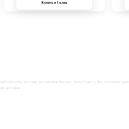
Купить в 1 клик
компании
Акции
Доставка и оплата
Фотогалерея
ые способы, поэтому доставляем быстро. Заказ будет у Вас в течение одно
сии доставка
2-3 дня.