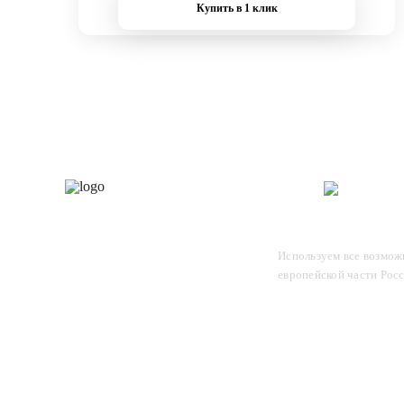
Купить в 1 клик
Каталог
О 
Отследите заказ, для этого
Используем все возможн
введите в поле номер вашего
европейской части Рос
отправления и нажмите Enter