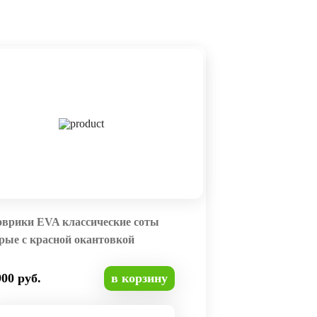
оврики EVA классические соты
рые с красной окантовкой
900 руб.
в корзину