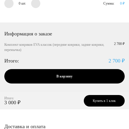
0 шт.
Сумма:
0
₽
Информация о заказе
2 700 ₽
Комплект ковриков EVA классик (передние коврики, задние коврики,
перемычка)
Итого:
2 700
₽
В корзину
Итого:
Купить в 1 клик
3 000
₽
Доставка и оплата