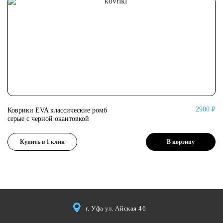
2900 ₽
Коврики EVA классические ромб
Ко
серые с черной окантовкой
се
Купить в 1 клик
В корзину
г. Уфа ул. Айская 46