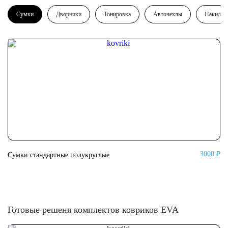
Сумки
Дворники
Тонировка
Авточехлы
Накидки
3000 ₽
Сумки стандартные полукруглые
Су
Готовые решеня комплектов ковриков EVA