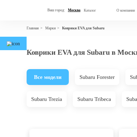
Ваш город:
Москва
Каталог
О компании
Марки
Коврики EVA для Subaru
Главная
>
>
Коврики EVA для Subaru в Моск
Все модели
Subaru Forester
Su
Subaru Trezia
Subaru Tribeca
Sub