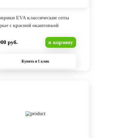
оврики EVA классические соты
рые с красной окантовкой
900 руб.
в корзину
Купить в 1 клик