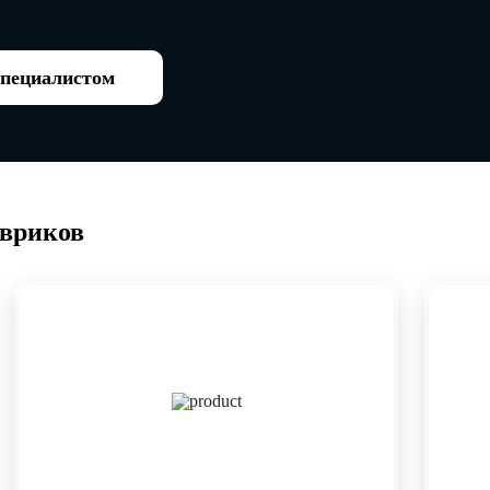
специалистом
овриков