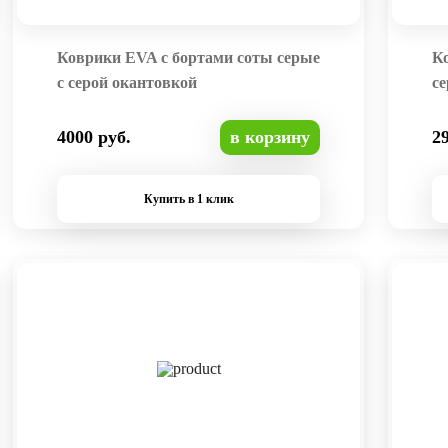
Коврики EVA с бортами соты серые
К
с серой окантовкой
се
4000 руб.
в корзину
2
Купить в 1 клик