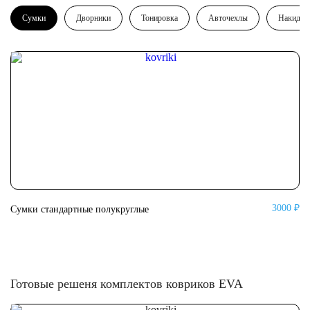
Сумки
Дворники
Тонировка
Авточехлы
Накидки
3000 ₽
Сумки стандартные полукруглые
Су
Готовые решеня комплектов ковриков EVA