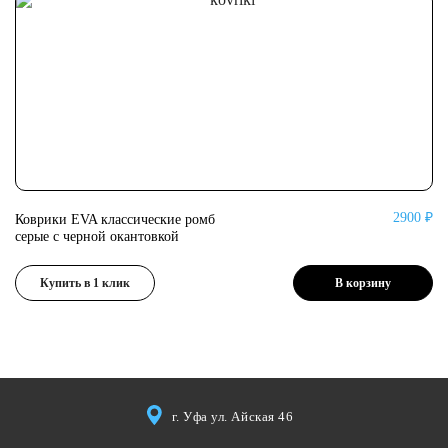
2900 ₽
Коврики EVA классические ромб
Ко
серые с черной окантовкой
се
Купить в 1 клик
В корзину
г. Уфа ул. Айская 46