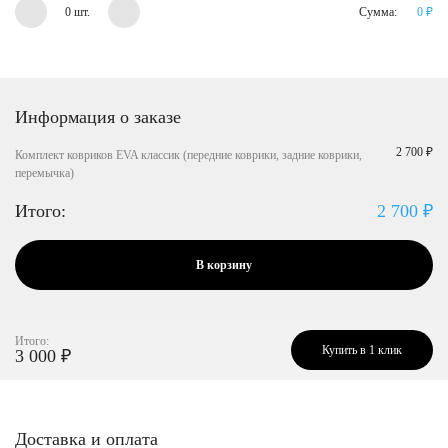
0 шт.
Сумма:
0
₽
Информация о заказе
2 700 ₽
Комплект ковриков EVA классик (передние коврики, задние коврики,
перемычка)
Итого:
2 700
₽
В корзину
Итого:
Купить в 1 клик
3 000
₽
Доставка и оплата