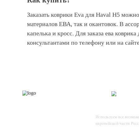
Как купить?
Заказать коврики Eva для Haval H5 можно
материалов ЕВА, так и окантовок. В ассо
капелька и кросс. Для заказа ева коврика
консультантами по телефону или на сайте
Каталог
О 
Отследите заказ, для этого
Используем все возможн
введите в поле номер вашего
европейской части Рос
отправления и нажмите Enter