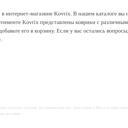
 в интернет-магазине Kovrix. В нашем каталоге вы 
ртименте Kovrix представлены коврики с различным
 добавьте его в корзину. Если у вас остались вопрос
.
компании
Акции
Доставка и оплата
Фотогалерея
ые способы, поэтому доставляем быстро. Заказ будет у Вас в течение одно
сии доставка
2-3 дня.