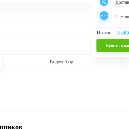
Доста
Самовы
3 000
Итого:
Купить в од
Видеообзор
овриков