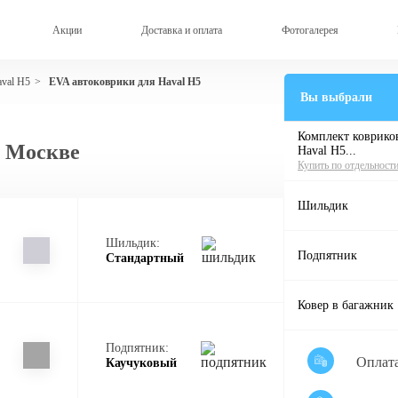
Акции
Доставка и оплата
Фотогалерея
val H5
EVA автоковрики для Haval H5
>
Вы выбрали
Комплект ковриков
в Москве
Haval H5...
Купить по отдельност
Шильдик
Шильдик:
Подпятник
Стандартный
Ковер в багажник
Подпятник:
Оплат
Каучуковый