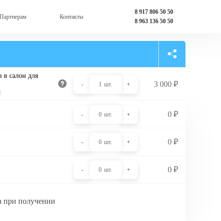
8 917 806 50 50
Партнерам
Контакты
8 963 136 50 50
 в салон для
3 000
₽
-
1
шт.
+
и
0
₽
-
0
шт.
+
0
₽
-
0
шт.
+
0
₽
-
0
шт.
+
а при получении