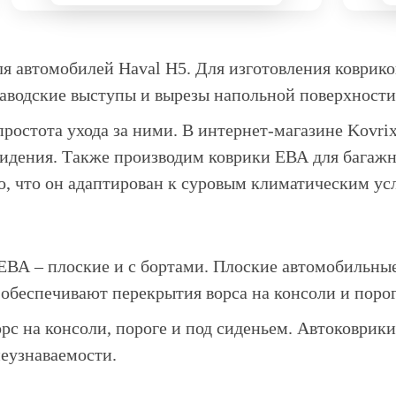
ля автомобилей Haval H5. Для изготовления коврик
аводские выступы и вырезы напольной поверхности
ростота ухода за ними. В интернет-магазине Kovrix
 сидения. Также производим коврики ЕВА для багаж
ого, что он адаптирован к суровым климатическим ус
 ЕВА – плоские и с бортами. Плоские автомобильн
обеспечивают перекрытия ворса на консоли и порог
рс на консоли, пороге и под сиденьем. Автоковрик
неузнаваемости.