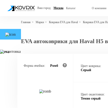
Ваш город:
Москва
Каталог
О компании
Марки
Коврики EVA для Haval
Коврики EVA для Ha
Главная
>
>
>
EVA автоковрики для Haval H5 
Форма ячейки:
Ромб
Цвет коврика:
Серый
Цвет окантовки:
Темно серый