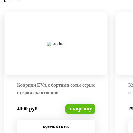
Коврики EVA с бортами соты серые
К
с серой окантовкой
се
4000 руб.
в корзину
2
Купить в 1 клик