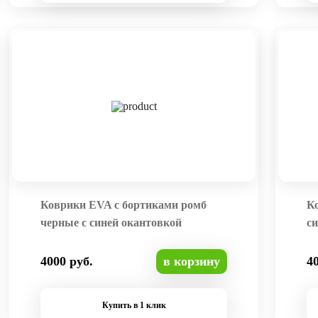
Коврики EVA с бортиками ромб
К
черные с синей окантовкой
си
4000 руб.
в корзину
4
Купить в 1 клик